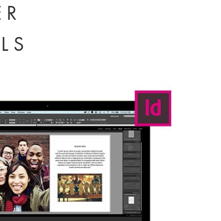
ER
LS